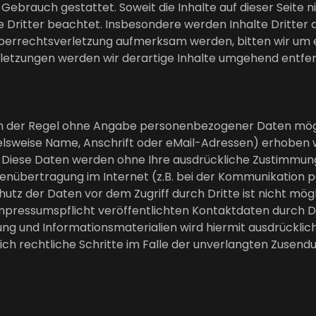
Gebrauch gestattet. Soweit die Inhalte auf dieser Seite n
Dritter beachtet. Insbesondere werden Inhalte Dritter 
heberrechtsverletzung aufmerksam werden, bitten wir um
etzungen werden wir derartige Inhalte umgehend entfe
 in der Regel ohne Angabe personenbezogener Daten mögl
sweise Name, Anschrift oder eMail-Adressen) erhoben we
sis. Diese Daten werden ohne Ihre ausdrückliche Zustimmu
tenübertragung im Internet (z.B. bei der Kommunikation p
hutz der Daten vor dem Zugriff durch Dritte ist nicht mög
pressumspflicht veröffentlichten Kontaktdaten durch Dr
g und Informationsmaterialien wird hiermit ausdrücklic
lich rechtliche Schritte im Falle der unverlangten Zuse