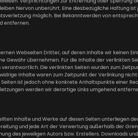
hinweisen. Verpflichtungen zur Entfernung oder Sperrung 
iben hiervon unberührt. Eine diesbezügliche Haftung ist
chtsverletzung möglich. Bei Bekanntwerden von entspre
d entfernen.
ernen Webseiten Dritter, auf deren Inhalte wir keinen Ei
ne Gewähr übernehmen. Für die Inhalte der verlinkten Seite
n verantwortlich. Die verlinkten Seiten wurden zum Zeitpu
widrige Inhalte waren zum Zeitpunkt der Verlinkung nich
en Seiten ist jedoch ohne konkrete Anhaltspunkte einer R
etzungen werden wir derartige Links umgehend entferne
tellten Inhalte und Werke auf diesen Seiten unterliegen 
rbreitung und jede Art der Verwertung außerhalb der Gr
ung des jeweiligen Autors bzw. Erstellers. Downloads und 