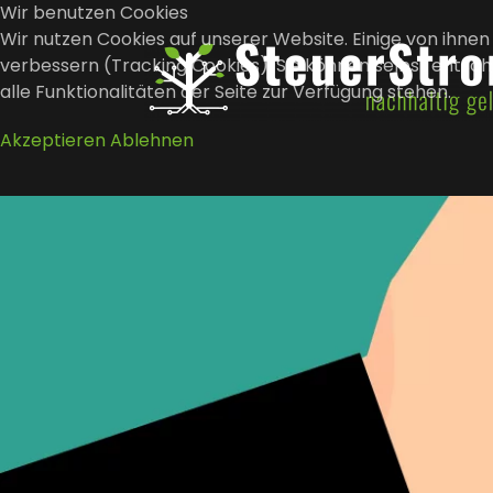
Wir benutzen Cookies
Wir nutzen Cookies auf unserer Website. Einige von ihnen 
verbessern (Tracking Cookies). Sie können selbst entsch
Zum Hauptinhalt springen
alle Funktionalitäten der Seite zur Verfügung stehen.
Akzeptieren
Ablehnen