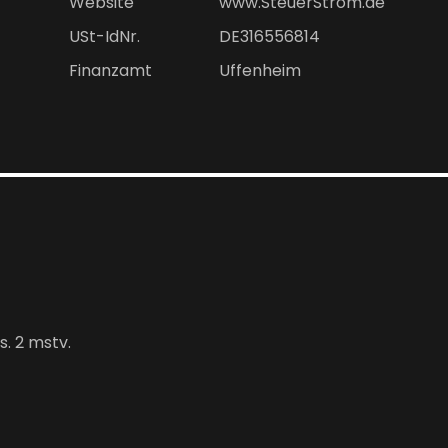
Website
www.SteuerStrom.de
USt-IdNr.
DE316556814
Finanzamt
Uffenheim
. 2 mstv.