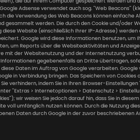
ateien), die auf Ihrem Computer gespeichert werden und 
 Google Adsense verwendet auch sog. ''Web Beacons'' (kl
ch die Verwendung des Web Beacons können einfache Ak
und gesammelt werden. Die durch den Cookie und/oder 
 diese Website (einschließlich Ihrer IP-Adresse) werden 
eichert. Google wird diese Informationen benutzen, um I
rten, um Reports über die Websiteaktivitäten und Anzeige
 mit der Websitenutzung und der Internetnutzung verbu
 Informationen gegebenenfalls an Dritte übertragen, sofe
diese Daten im Auftrag von Google verarbeiten. Google wi
gle in Verbindung bringen. Das Speichern von Cookies au
e verhindern, indem Sie in Ihren Browser-Einstellungen '
er ''Extras > Internetoptionen > Datenschutz > Einstellung'
es''); wir weisen Sie jedoch darauf hin, dass Sie in diese
te voll umfänglich nutzen können. Durch die Nutzung dies
obenen Daten durch Google in der zuvor beschriebenen A