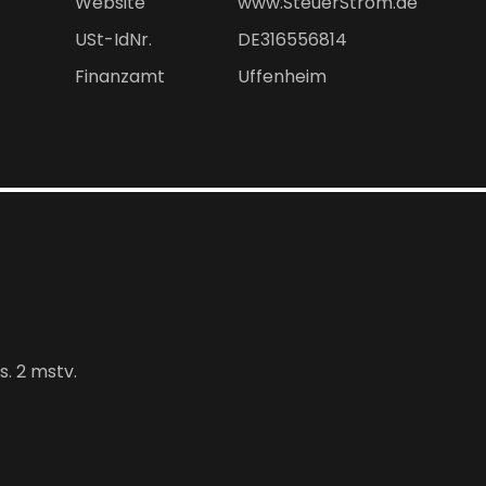
Website
www.SteuerStrom.de
USt-IdNr.
DE316556814
Finanzamt
Uffenheim
. 2 mstv.