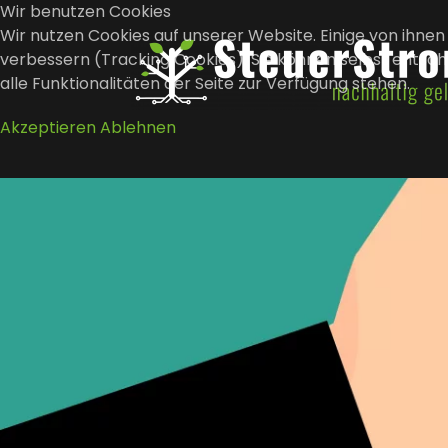
Wir benutzen Cookies
Wir nutzen Cookies auf unserer Website. Einige von ihnen 
verbessern (Tracking Cookies). Sie können selbst entsch
Zum Hauptinhalt springen
alle Funktionalitäten der Seite zur Verfügung stehen.
Akzeptieren
Ablehnen