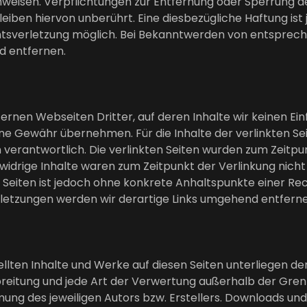
hinweisen. Verpflichtungen zur Entfernung oder Sperrung 
iben hiervon unberührt. Eine diesbezügliche Haftung ist
chtsverletzung möglich. Bei Bekanntwerden von entspre
d entfernen.
ernen Webseiten Dritter, auf deren Inhalte wir keinen Ei
ne Gewähr übernehmen. Für die Inhalte der verlinkten Seite
n verantwortlich. Die verlinkten Seiten wurden zum Zeitpu
widrige Inhalte waren zum Zeitpunkt der Verlinkung nich
en Seiten ist jedoch ohne konkrete Anhaltspunkte einer R
etzungen werden wir derartige Links umgehend entferne
tellten Inhalte und Werke auf diesen Seiten unterliegen 
rbreitung und jede Art der Verwertung außerhalb der Gr
ung des jeweiligen Autors bzw. Erstellers. Downloads und 