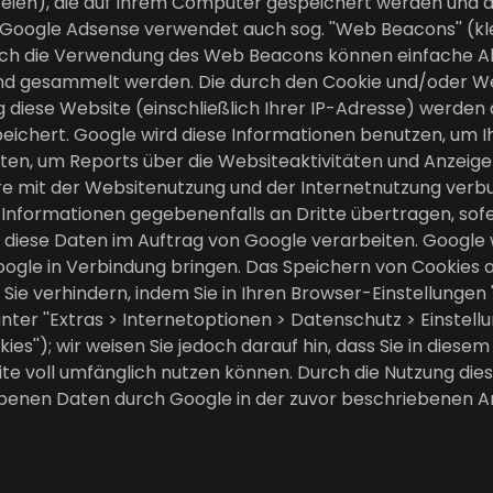
ateien), die auf Ihrem Computer gespeichert werden und 
 Google Adsense verwendet auch sog. ''Web Beacons'' (kl
ch die Verwendung des Web Beacons können einfache Ak
und gesammelt werden. Die durch den Cookie und/oder 
 diese Website (einschließlich Ihrer IP-Adresse) werden 
eichert. Google wird diese Informationen benutzen, um I
rten, um Reports über die Websiteaktivitäten und Anzeige
 mit der Websitenutzung und der Internetnutzung verbu
 Informationen gegebenenfalls an Dritte übertragen, sofe
diese Daten im Auftrag von Google verarbeiten. Google wi
gle in Verbindung bringen. Das Speichern von Cookies au
e verhindern, indem Sie in Ihren Browser-Einstellungen '
er ''Extras > Internetoptionen > Datenschutz > Einstellung'
es''); wir weisen Sie jedoch darauf hin, dass Sie in diese
te voll umfänglich nutzen können. Durch die Nutzung dies
obenen Daten durch Google in der zuvor beschriebenen A