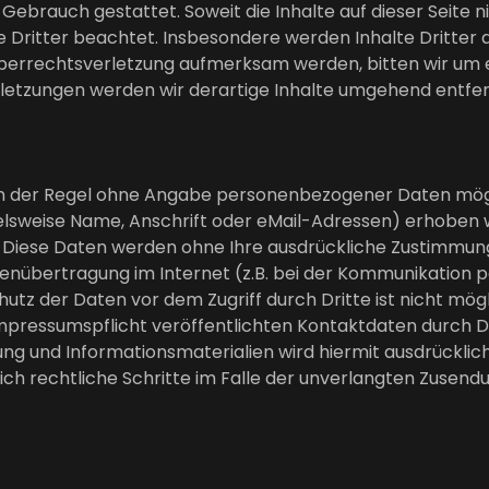
Gebrauch gestattet. Soweit die Inhalte auf dieser Seite n
Dritter beachtet. Insbesondere werden Inhalte Dritter 
heberrechtsverletzung aufmerksam werden, bitten wir um
etzungen werden wir derartige Inhalte umgehend entfe
 in der Regel ohne Angabe personenbezogener Daten mögl
sweise Name, Anschrift oder eMail-Adressen) erhoben we
sis. Diese Daten werden ohne Ihre ausdrückliche Zustimmu
tenübertragung im Internet (z.B. bei der Kommunikation p
hutz der Daten vor dem Zugriff durch Dritte ist nicht mög
pressumspflicht veröffentlichten Kontaktdaten durch Dr
g und Informationsmaterialien wird hiermit ausdrücklic
lich rechtliche Schritte im Falle der unverlangten Zuse