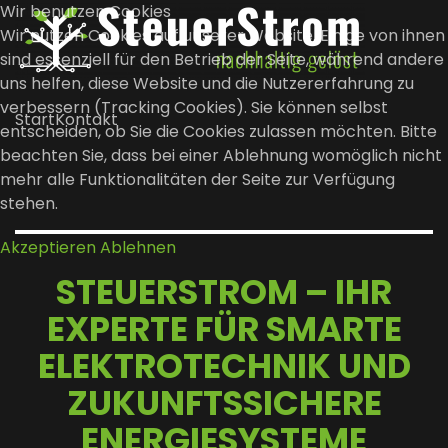
Wir benutzen Cookies
Wir nutzen Cookies auf unserer Website. Einige von ihnen
sind essenziell für den Betrieb der Seite, während andere
Zum Hauptinhalt springen
uns helfen, diese Website und die Nutzererfahrung zu
verbessern (Tracking Cookies). Sie können selbst
Start
Kontakt
entscheiden, ob Sie die Cookies zulassen möchten. Bitte
beachten Sie, dass bei einer Ablehnung womöglich nicht
mehr alle Funktionalitäten der Seite zur Verfügung
stehen.
Akzeptieren
Ablehnen
STEUERSTROM – IHR
EXPERTE FÜR SMARTE
ELEKTROTECHNIK UND
ZUKUNFTSSICHERE
ENERGIESYSTEME